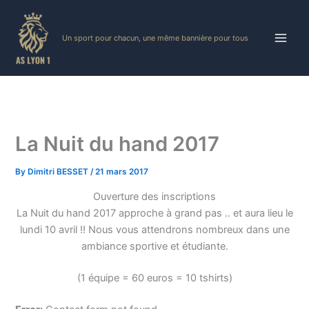
Skip
to
Un sport pour chacun, une même bannière pour tous
content
La Nuit du hand 2017
By
Dimitri BESSET
/
21 mars 2017
Ouverture des inscriptions
La Nuit du hand 2017 approche à grand pas .. et aura lieu le
lundi 10 avril !! Nous vous attendrons nombreux dans une
ambiance sportive et étudiante.
(1 équipe = 60 euros = 10 tshirts)