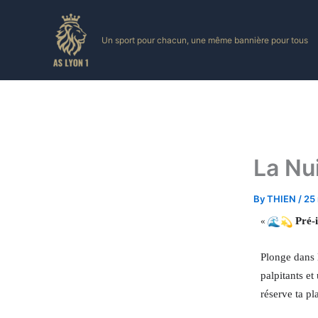
Skip
to
Un sport pour chacun, une même bannière pour tous
content
La Nui
By
THIEN
/
25
Pré-i
«
Plonge dans 
palpitants et
réserve ta p