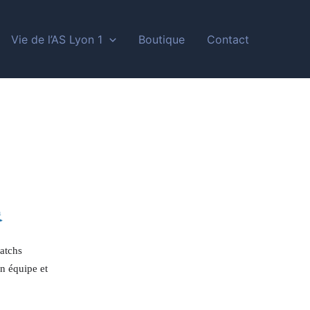
Vie de l’AS Lyon 1
Boutique
Contact
matchs
on équipe et