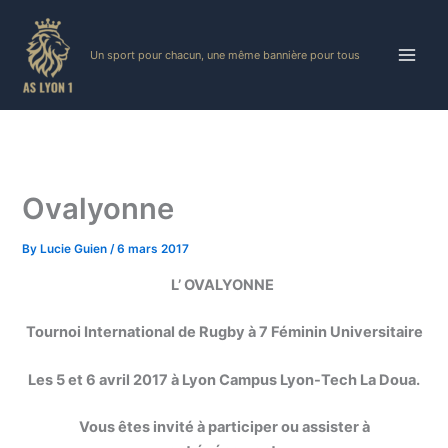
Skip
to
Un sport pour chacun, une même bannière pour tous
content
Ovalyonne
By
Lucie Guien
/
6 mars 2017
L’ OVALYONNE
Tournoi International de Rugby à 7 Féminin Universitaire
Les 5 et 6 avril 2017 à Lyon Campus Lyon-Tech La Doua.
Vous êtes invité à participer ou assister à