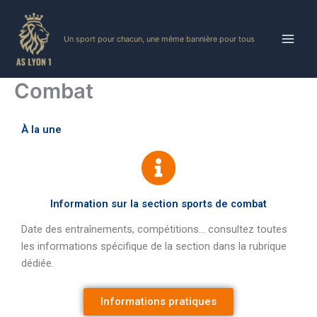
Skip
to
Un sport pour chacun, une même bannière pour tous
content
Combat
À la une
Information sur la section sports de combat
Date des entraînements, compétitions… consultez toutes
les informations spécifique de la section dans la rubrique
dédiée.
Informations pratiques