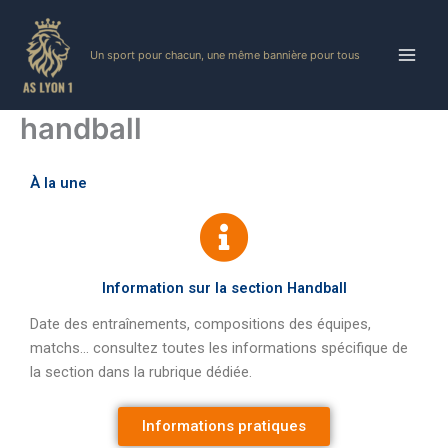
Skip
to
Un sport pour chacun, une même bannière pour tous
content
handball
À la une
Information sur la section Handball
Date des entraînements, compositions des équipes,
matchs… consultez toutes les informations spécifique de
la section dans la rubrique dédiée.
Informations pratiques