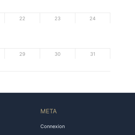
22
23
24
29
30
31
META
Connexion