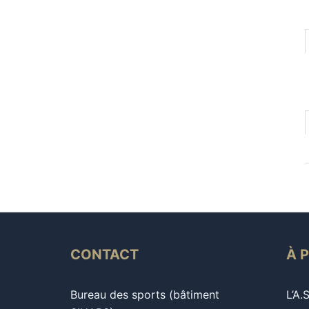
CONTACT
À 
Bureau des sports (bâtiment
L’A.