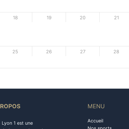
18
19
20
21
25
26
27
28
PROPOS
MENU
Accueil
S Lyon 1 est une
Nos sports