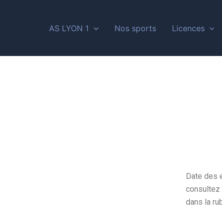
AS LYON 1
Nos sports
Licences
Date des 
consultez 
dans la ru