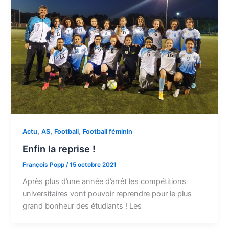
,
,
,
Actu
AS
Football
Football féminin
Enfin la reprise !
François Popp
/
15 octobre 2021
Après plus d’une année d’arrêt les compétitions
universitaires vont pouvoir reprendre pour le plus
grand bonheur des étudiants ! Les