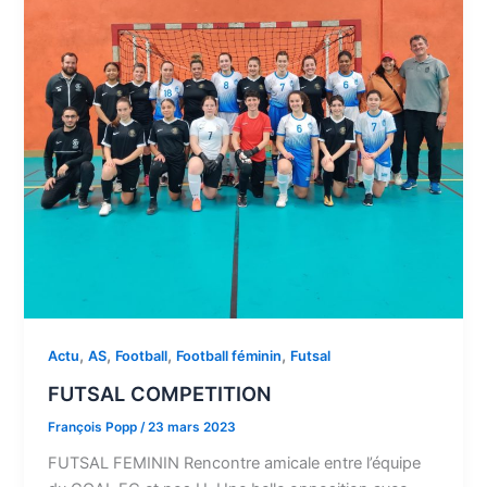
,
,
,
,
Actu
AS
Football
Football féminin
Futsal
FUTSAL COMPETITION
François Popp
/
23 mars 2023
FUTSAL FEMININ Rencontre amicale entre l’équipe