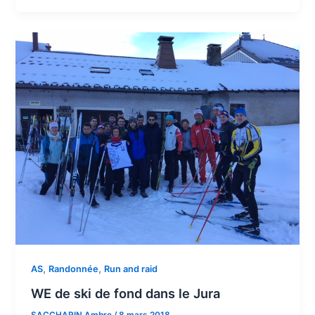
,
,
AS
Randonnée
Run and raid
WE de ski de fond dans le Jura
SACCHARIN Ambre
/
8 mars 2018