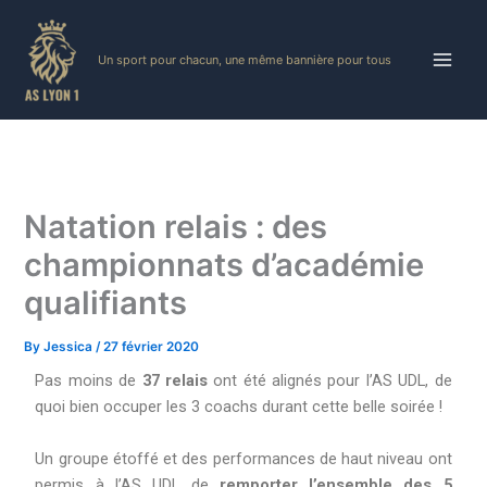
Skip
to
Un sport pour chacun, une même bannière pour tous
content
Natation relais : des
championnats d’académie
qualifiants
By
Jessica
/
27 février 2020
Pas moins de
37 relais
ont été alignés pour l’AS UDL, de
quoi bien occuper les 3 coachs durant cette belle soirée !
Un groupe étoffé et des performances de haut niveau ont
permis à l’AS UDL de
remporter l’ensemble des 5