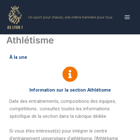
Skip
to
Un sport pour chacun, une même bannière pour tous
content
Athlétisme
À la une
Information sur la section Athlétisme
Date des entraînements, compositions des équipes,
compétitions.. consultez toutes les informations
spécifique de la section dans la rubrique dédiée.
Si vous êtes intéressé(e) pour intégrer le centre
d’entrainement universitaire d’athlétisme, l’Athlétisme