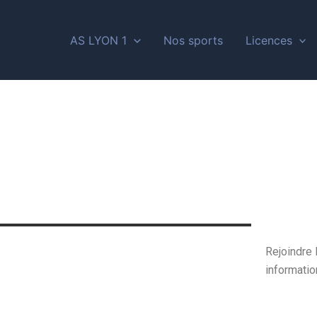
AS LYON 1
Nos sports
Licences
Rejoindre 
informatio