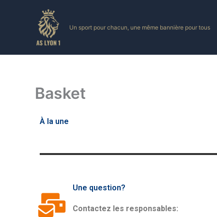
Skip
to
Un sport pour chacun, une même bannière pour tous
content
Basket
À la une
Une question?
Contactez les responsables: