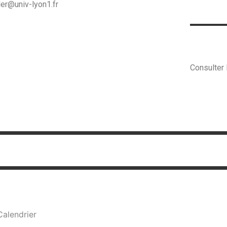
der@univ-lyon1.fr
Consulter 
Calendrier