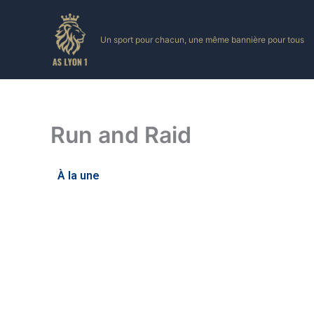
Skip
to
Un sport pour chacun, une même bannière pour tous
content
Run and Raid
À la une