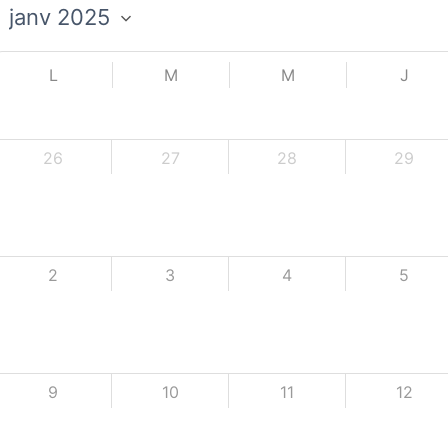
L
M
M
J
26
27
28
29
2
3
4
5
9
10
11
12