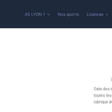
AS LYON 1
Nos sports
Licences
Date des é
toutes les
rubrique d