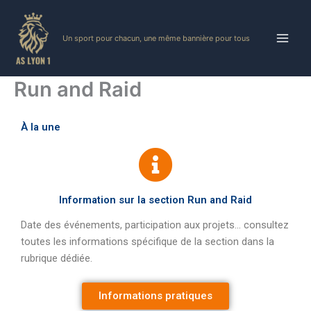
Skip
to
Un sport pour chacun, une même bannière pour tous
content
Run and Raid
À la une
Information sur la section Run and Raid
Date des événements, participation aux projets… consultez
toutes les informations spécifique de la section dans la
rubrique dédiée.
Informations pratiques