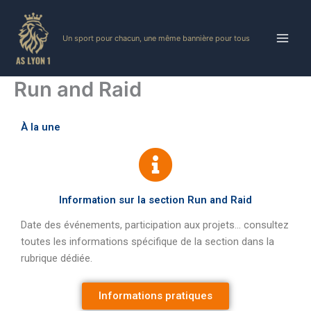
Skip
to
Un sport pour chacun, une même bannière pour tous
content
Run and Raid
À la une
Information sur la section Run and Raid
Date des événements, participation aux projets… consultez
toutes les informations spécifique de la section dans la
rubrique dédiée.
Informations pratiques