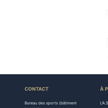
CONTACT
À 
Bureau des sports (bâtiment
L’A.