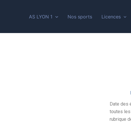
AS LYON 1
Nos sports
Licences
Date des é
toutes les
rubrique d