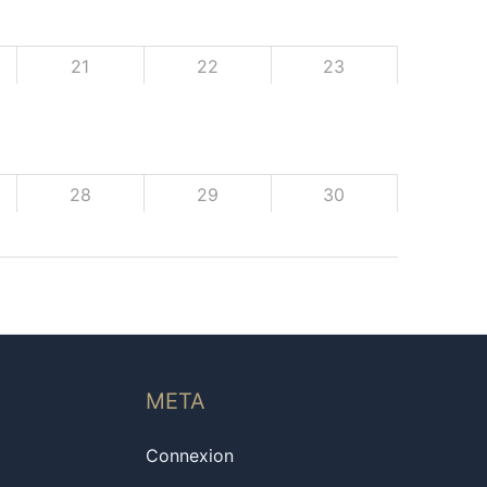
21
22
23
28
29
30
META
Connexion