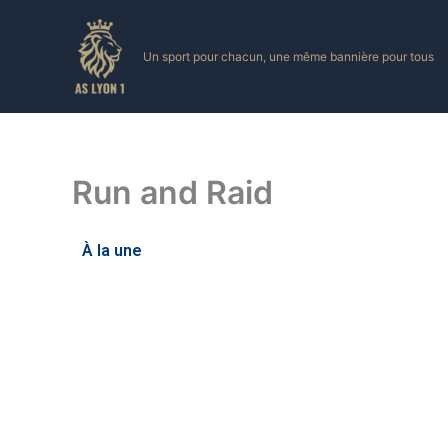
Skip
to
Un sport pour chacun, une même bannière pour tous
content
Run and Raid
À la une