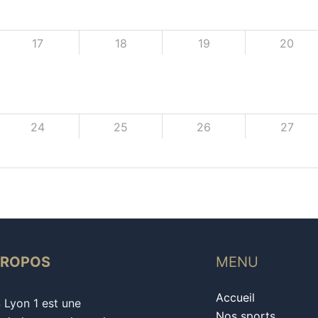
17
18
19
20
24
25
26
27
PROPOS
MENU
Accueil
S Lyon 1 est une
Nos sports