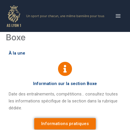
Skip
to
Un sport pour chacun, une même bannière pour tous
content
Boxe
À la une
Information sur la section Boxe
Date des entraînements, compétitions… consultez toutes
les informations spécifique de la section dans la rubrique
dédiée.
Informations pratiques