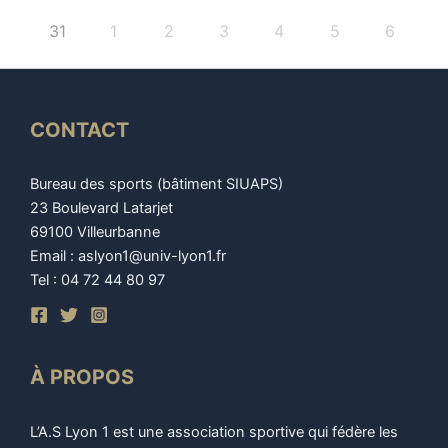
31
1
2
3
4
5
6
CONTACT
Bureau des sports (bâtiment SIUAPS)
23 Boulevard Latarjet
69100 Villeurbanne
Email : aslyon1@univ-lyon1.fr
Tel : 04 72 44 80 97
À PROPOS
L’A.S Lyon 1 est une association sportive qui fédère les