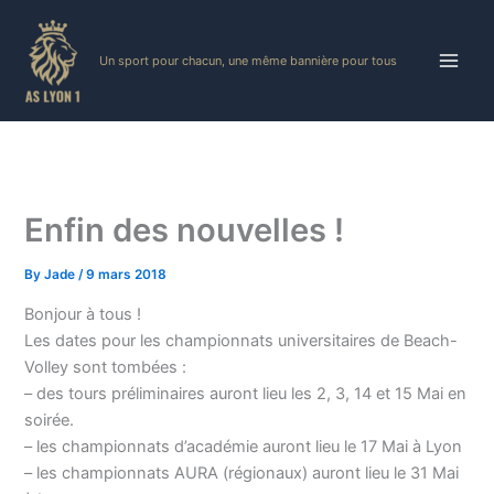
Skip
to
Un sport pour chacun, une même bannière pour tous
content
Enfin des nouvelles !
By
Jade
/
9 mars 2018
Bonjour à tous !
Les dates pour les championnats universitaires de Beach-
Volley sont tombées :
– des tours préliminaires auront lieu les 2, 3, 14 et 15 Mai en
soirée.
– les championnats d’académie auront lieu le 17 Mai à Lyon
– les championnats AURA (régionaux) auront lieu le 31 Mai