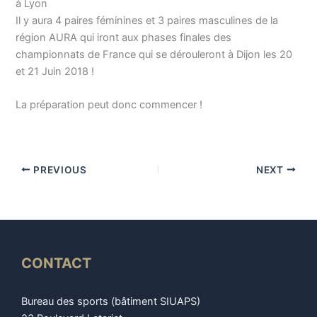
à Lyon
Il y aura 4 paires féminines et 3 paires masculines de la
région AURA qui iront aux phases finales des
championnats de France qui se dérouleront à Dijon les 20
et 21 Juin 2018 !
La préparation peut donc commencer !
PREVIOUS
NEXT
CONTACT
Bureau des sports (bâtiment SIUAPS)