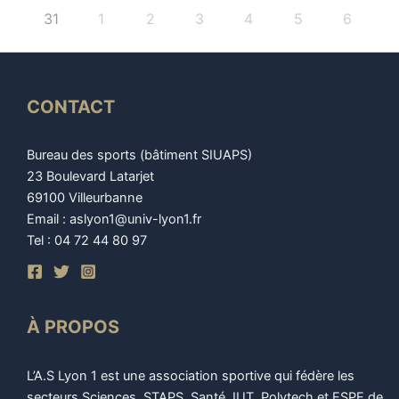
31
1
2
3
4
5
6
CONTACT
Bureau des sports (bâtiment SIUAPS)
23 Boulevard Latarjet
69100 Villeurbanne
Email : aslyon1@univ-lyon1.fr
Tel : 04 72 44 80 97
À PROPOS
L’A.S Lyon 1 est une association sportive qui fédère les
secteurs Sciences, STAPS, Santé, IUT, Polytech et ESPE de