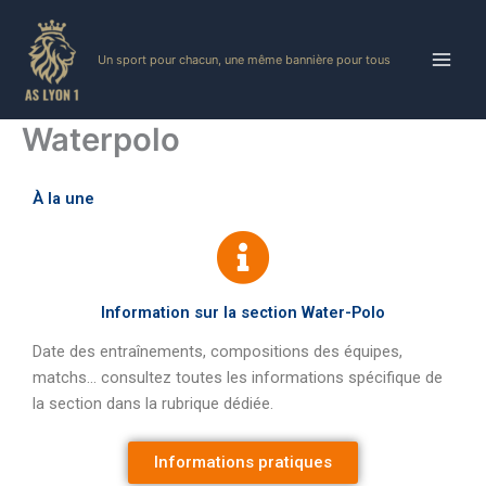
Skip
to
Un sport pour chacun, une même bannière pour tous
content
Waterpolo
À la une
Information sur la section Water-Polo
Date des entraînements, compositions des équipes,
matchs… consultez toutes les informations spécifique de
la section dans la rubrique dédiée.
Informations pratiques