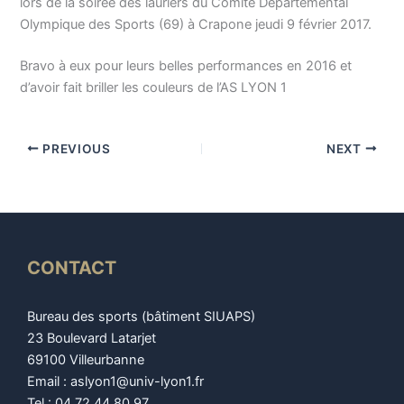
lors de la soirée des lauriers du Comité Départemental
Olympique des Sports (69) à Crapone jeudi 9 février 2017.
Bravo à eux pour leurs belles performances en 2016 et
d’avoir fait briller les couleurs de l’AS LYON 1
PREVIOUS
NEXT
CONTACT
Bureau des sports (bâtiment SIUAPS)
23 Boulevard Latarjet
69100 Villeurbanne
Email : aslyon1@univ-lyon1.fr
Tel : 04 72 44 80 97