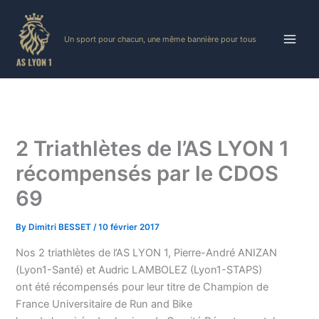
Skip
to
Un sport pour chacun, une même bannière pour tous
content
2 Triathlètes de l’AS LYON 1
récompensés par le CDOS
69
By
Dimitri BESSET
/
10 février 2017
Nos 2 triathlètes de l’AS LYON 1, Pierre-André ANIZAN
(Lyon1-Santé) et Audric LAMBOLEZ (Lyon1-STAPS)
ont été récompensés pour leur titre de Champion de
France Universitaire de Run and Bike