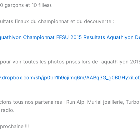
0 garçons et 10 filles).
ésultats finaux du championnat et du découverte :
Aquathlyon Championnat FFSU 2015
Resultats Aquathlyon D
n pour voir toutes les photos prises lors de l’aquath’lyon 2015
w.dropbox.com/sh/jp0bh1h9cjimq6m/AABq3G_g0BGHyxiLc
ons tous nos partenaires : Run Alp, Murial joaillerie, Turbo
 radio.
 prochaine !!!