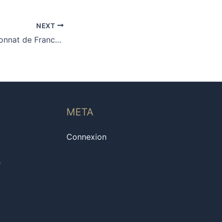
NEXT
Résultats Championnat de France Universitaire de Tir à l’Arc
META
Connexion
e