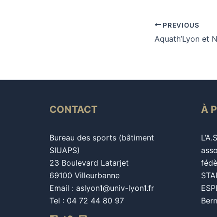
PREVIOUS
CONTACT
À 
Bureau des sports (bâtiment
L’A.
SIUAPS)
asso
23 Boulevard Latarjet
fédè
69100 Villeurbanne
STAP
Email : aslyon1@univ-lyon1.fr
ESPE
Tel : 04 72 44 80 97
Bern