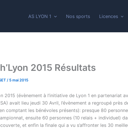
AS LYON 1
Nos sports
Licences
h’Lyon 2015 Résultats
SSET
/
5 mai 2015
n 2015 (évènement à l’initiative de Lyon 1 en partenariat a
SA) avait lieu jeudi 30 Avril, l’évènement a regroupé près 
en comptant les bénévoles présents): presque 80 personnes
ampionnat, ensuite 60 personnes (10 relais + individuel) da
couverte, et enfin la finale qui a vu s’affronter les 30 meille