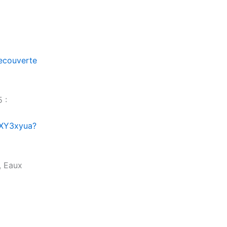
ecouverte
 :
lXY3xyua?
, Eaux