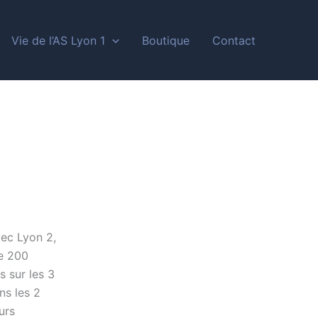
Vie de l’AS Lyon 1
Boutique
Contact
vec Lyon 2,
de 200
 sur les 3
ns les 2
urs