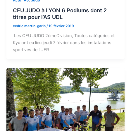
,
,
Actu
AS
Judo
CFU JUDO à LYON 6 Podiums dont 2
titres pour l’AS UDL
cedric.martin-garin
/
19 février 2019
Les CFU JUDO 2èmeDivision, Toutes catégories et
Kyu ont eu lieu jeudi 7 février dans les installations
sportives de l’UFR