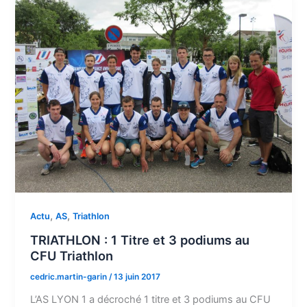
,
,
Actu
AS
Triathlon
TRIATHLON : 1 Titre et 3 podiums au
CFU Triathlon
cedric.martin-garin
/
13 juin 2017
L’AS LYON 1 a décroché 1 titre et 3 podiums au CFU