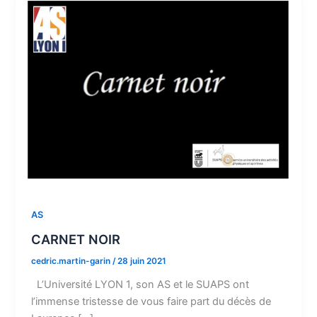
AS
CARNET NOIR
cedric.martin-garin
/
28 juin 2021
L’Université LYON 1, son AS et le SUAPS ont
l’immense tristesse de vous faire part du décès de