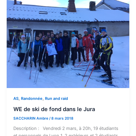
,
,
AS
Randonnée
Run and raid
WE de ski de fond dans le Jura
SACCHARIN Ambre
/
8 mars 2018
Description : Vendredi 2 mars, à 20h, 19 étudiants
et personnels de Lyon 1, 2 extérieurs et 2 étudiants