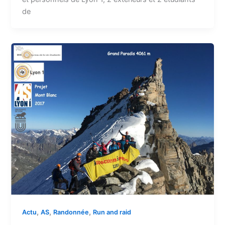
de
,
,
,
Actu
AS
Randonnée
Run and raid