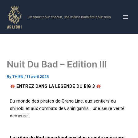
Skip
to
Un sport pour chacun, une même bannière pour tous
content
Nuit Du Bad – Edition III
By
THIEN
/
11 avril 2025
ENTREZ DANS LA LÉGENDE DU BIG 3
Du monde des pirates de Grand Line, aux sentiers du
shinobi et aux combats des shinigamis… une seule vérité
demeure :
Le trône du Bad appartient aux plus grands guerriers.