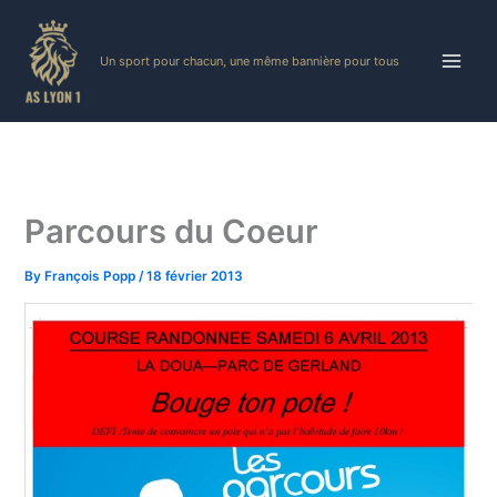
Skip
to
Un sport pour chacun, une même bannière pour tous
content
Parcours du Coeur
By
François Popp
/
18 février 2013