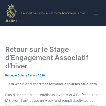
Skip
to
Un sport pour chacun, une même bannière pour tous
content
Retour sur le Stage
d’Engagement Associatif
d’hiver
By
Lucie Guien
/
2 mars 2020
Un week-end sportif et formateur pour les étudiants
Plus d’une trentaine d’étudiants investis et 4 Professeurs de
l’AS Lyon 1 ont passé un week-end rempli d’activités de