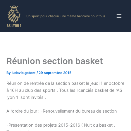
Skip
to
Un sport pour chacun, une même bannière pour tous
content
Réunion section basket
By
ludovic.gobert
/
29 septembre 2015
Réunion de rentrée de la section basket le jeudi 1 er octobre
à 16H au club des sports . Tous les licenciés basket de l’AS
lyon 1 sont invités .
A l’ordre du jour : -Renouvellement du bureau de section
-Présentation des projets 2015-2016 ( Nuit du basket ,