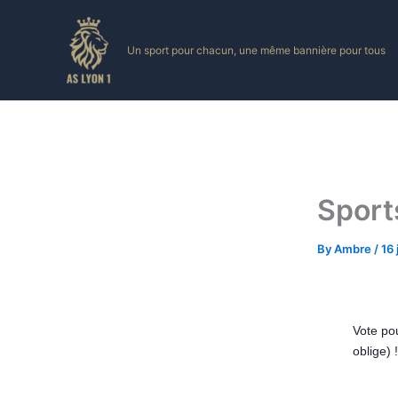
Skip
to
Un sport pour chacun, une même bannière pour tous
content
Sport
By
Ambre
/
16 
Vote pou
oblige)
!