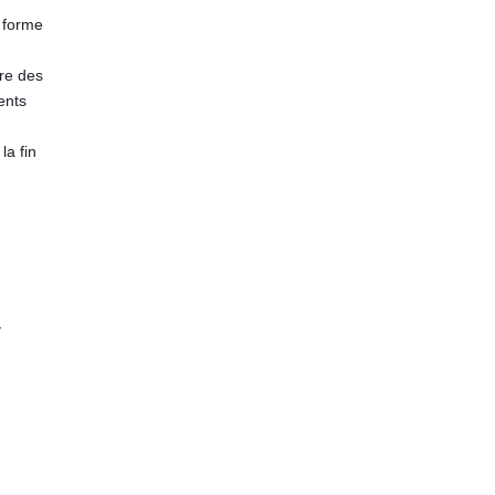
s forme
dre des
ents
la fin
-