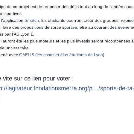
ipe de ce projet est de proposer des défis tout au long de l'année sou
tés sportives.
l'application
Smatch
, les étudiants pourront créer des groupes, rejoin
, faire des propositions de sortie sportive, être au courant des événem
s par l'AS Lyon 1.
 auront été les plus moteurs et les plus investis seront récompensés à 
ée universitaire.
mené avec
GAELIS (les assos et élus étudiants de Lyon
)
 vite sur ce lien pour voter :
p://lagitateur.fondationsmerra.org/p…/sports-de-ta
e