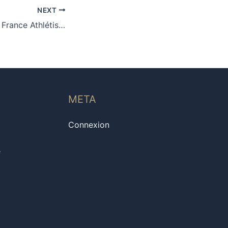
NEXT
Championnats de France Athlétisme Indoor
META
Connexion
e