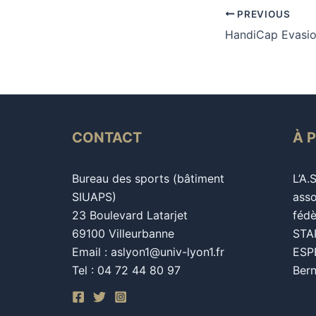
PREVIOUS
HandiCap Evasi
CONTACT
À 
Bureau des sports (bâtiment
L’A.
SIUAPS)
asso
23 Boulevard Latarjet
fédè
69100 Villeurbanne
STAP
Email : aslyon1@univ-lyon1.fr
ESPE
Tel : 04 72 44 80 97
Bern