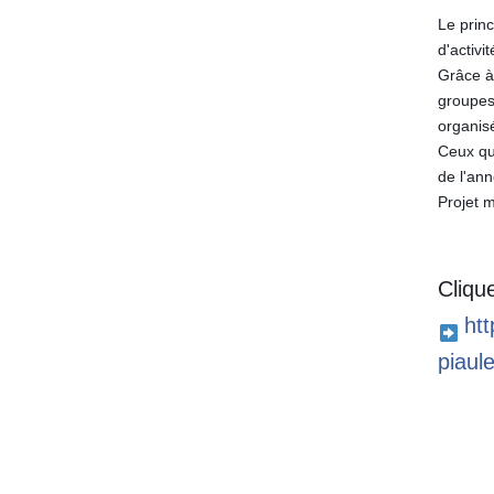
Le princ
d'activi
Grâce à 
groupes
organisé
Ceux qui
de l'ann
Projet 
Clique
htt
piaul