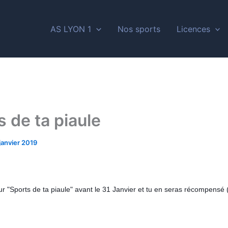
AS LYON 1
Nos sports
Licences
s de ta piaule
janvier 2019
r "Sports de ta piaule" avant le 31 Janvier et tu en seras récompensé 