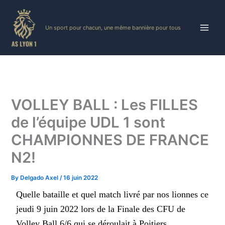
Skip
to
Un sport pour chacun, une même bannière pour tous
content
VOLLEY BALL : Les FILLES
de l’équipe UDL 1 sont
CHAMPIONNES DE FRANCE
N2!
By
Delgado Axel
/
16 juin 2022
Quelle bataille et quel match livré par nos lionnes ce
jeudi 9 juin 2022 lors de la Finale des CFU de
Volley Ball 6/6 qui se déroulait à Poitiers