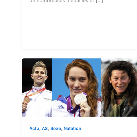
de nombreuses médailles et […]
,
,
,
Actu
AS
Boxe
Natation