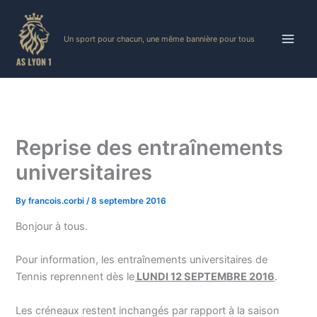
Skip
to
Un sport pour chacun, une même bannière pour tous
content
Reprise des entraînements
universitaires
By
francois.corbi
/
8 septembre 2016
Bonjour à tous.
Pour information, les entraînements universitaires de
Tennis reprennent dès le
LUNDI 12 SEPTEMBRE 2016
.
Les créneaux restent inchangés par rapport à la saison