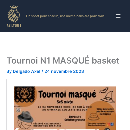
Skip
to
Un sport pour chacun, une même bannière pour tous
content
Tournoi N1 MASQUÉ basket
By
Delgado Axel
/
24 novembre 2023