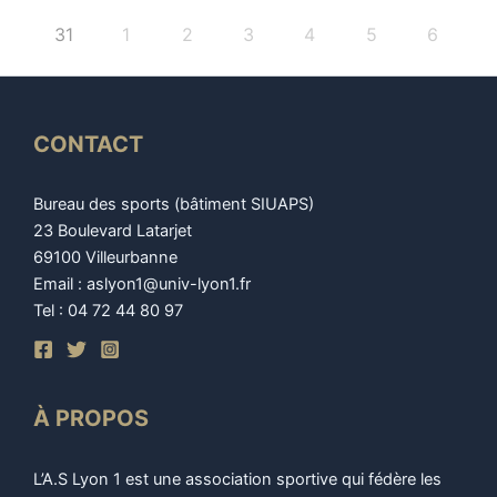
31
1
2
3
4
5
6
CONTACT
Bureau des sports (bâtiment SIUAPS)
23 Boulevard Latarjet
69100 Villeurbanne
Email : aslyon1@univ-lyon1.fr
Tel : 04 72 44 80 97
À PROPOS
L’A.S Lyon 1 est une association sportive qui fédère les