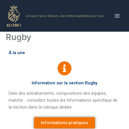
Skip
to
Un sport pour chacun, une même bannière pour tous
content
Rugby
À la une
Information sur la section Rugby
Date des entraînements, compositions des équipes,
matchs… consultez toutes les informations spécifique de
la section dans la rubrique dédiée.
Informations pratiques