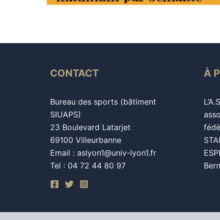
CONTACT
À 
Bureau des sports (bâtiment
L’A.
SIUAPS)
asso
23 Boulevard Latarjet
fédè
69100 Villeurbanne
STAP
Email : aslyon1@univ-lyon1.fr
ESPE
Tel : 04 72 44 80 97
Bern