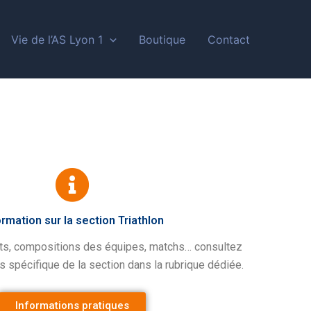
Vie de l’AS Lyon 1
Boutique
Contact
ormation sur la section Triathlon
ts, compositions des équipes, matchs… consultez
s spécifique de la section dans la rubrique dédiée.
Informations pratiques