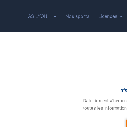
AS LYON 1
Nos sports
Licences
Inf
Date des entraînemen
toutes les information