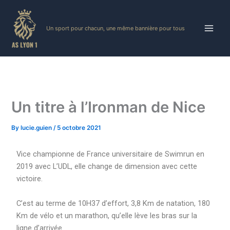
Skip
to
Un sport pour chacun, une même bannière pour tous
content
Un titre à l’Ironman de Nice
By
lucie.guien
/
5 octobre 2021
Vice championne de France universitaire de Swimrun en
2019 avec L’UDL, elle change de dimension avec cette
victoire.
C’est au terme de 10H37 d’effort, 3,8 Km de natation, 180
Km de vélo et un marathon, qu’elle lève les bras sur la
ligne d’arrivée.