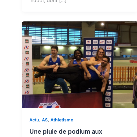
Indoor, dont […]
,
,
Actu
AS
Athletisme
Une pluie de podium aux