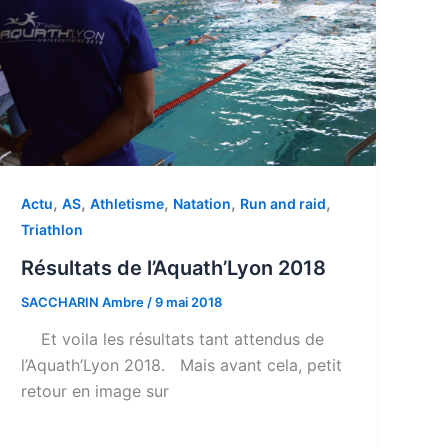
,
,
,
,
,
Actu
AS
Athletisme
Natation
Run and raid
Triathlon
Résultats de l’Aquath’Lyon 2018
SACCHARIN Ambre
/
9 mai 2018
Et voila les résultats tant attendus de
l’Aquath’Lyon 2018. Mais avant cela, petit
retour en image sur