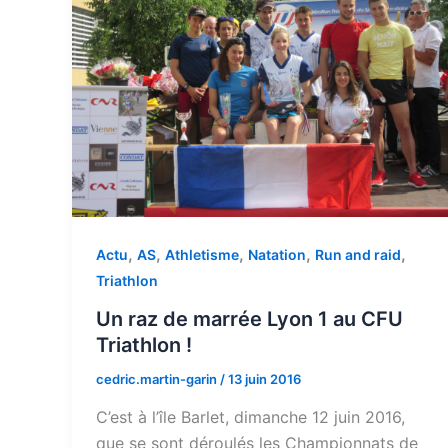
,
,
,
,
,
Actu
AS
Athletisme
Natation
Run and raid
Triathlon
Un raz de marrée Lyon 1 au CFU
Triathlon !
cedric.martin-garin
/
13 juin 2016
C’est à l’île Barlet, dimanche 12 juin 2016,
que se sont déroulés les Championnats de