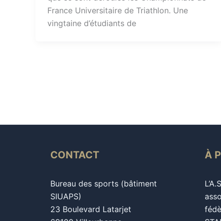
France Universitaire de Triathlon. Une
vingtaine d’étudiants de
CONTACT
À 
Bureau des sports (bâtiment
L’A.
SIUAPS)
asso
23 Boulevard Latarjet
fédè