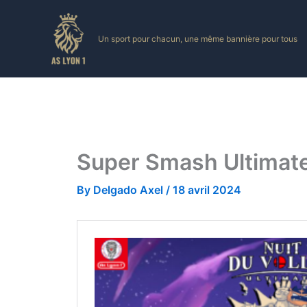
Skip
to
Un sport pour chacun, une même bannière pour tous
content
Super Smash Ultimat
By
Delgado Axel
/
18 avril 2024