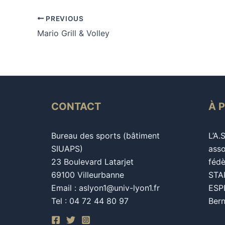
PREVIOUS
Mario Grill & Volley
CONTACT
À 
Bureau des sports (bâtiment
L’A.
SIUAPS)
asso
23 Boulevard Latarjet
fédè
69100 Villeurbanne
STAP
Email : aslyon1@univ-lyon1.fr
ESPE
Tel : 04 72 44 80 97
Bern