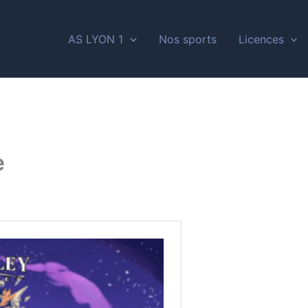
AS LYON 1
Nos sports
Licences
e