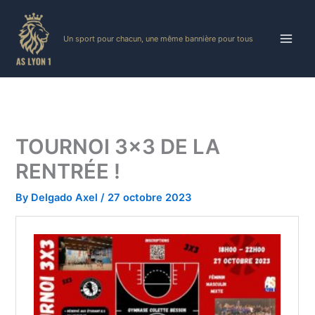
Skip
to
Un sport pour chacun, une même bannière pour tous
content
TOURNOI 3×3 DE LA
RENTRÉE !
By
Delgado Axel
/
27 octobre 2023