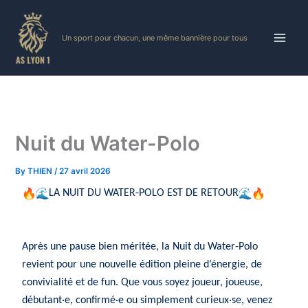
Skip
to
Un sport pour chacun, une même bannière pour tous
content
Nuit du Water-Polo
By
THIEN
/
27 avril 2026
LA NUIT DU WATER-POLO EST DE RETOUR
Après une pause bien méritée, la Nuit du Water-Polo
revient pour une nouvelle édition pleine d’énergie, de
convivialité et de fun. Que vous soyez joueur, joueuse,
débutant·e, confirmé·e ou simplement curieux·se, venez