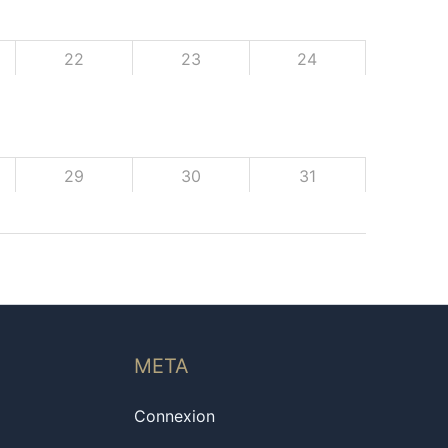
22
23
24
29
30
31
META
Connexion