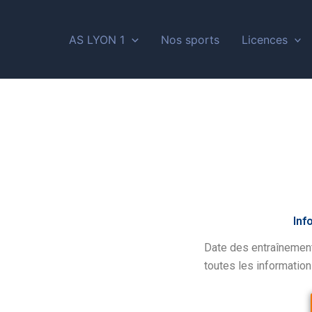
AS LYON 1
Nos sports
Licences
Inf
Date des entraînemen
toutes les information