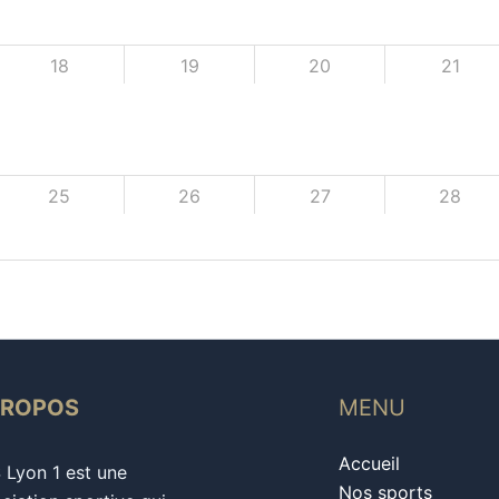
18
19
20
21
25
26
27
28
PROPOS
MENU
Accueil
S Lyon 1 est une
Nos sports