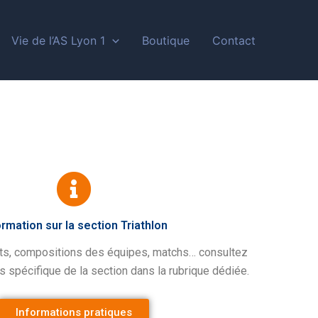
Vie de l’AS Lyon 1
Boutique
Contact
ormation sur la section Triathlon
ts, compositions des équipes, matchs… consultez
s spécifique de la section dans la rubrique dédiée.
Informations pratiques