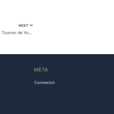
NEXT
y à l’Arène du Dragon Guerrier !
META
Connexion
e