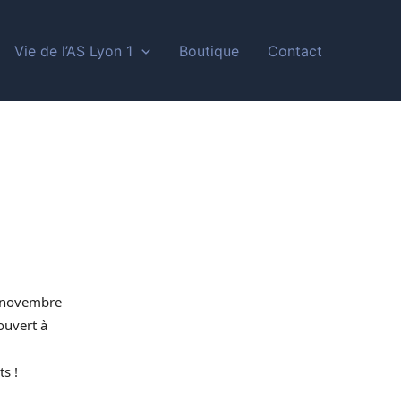
Vie de l’AS Lyon 1
Boutique
Contact
2 novembre
ouvert à
s !