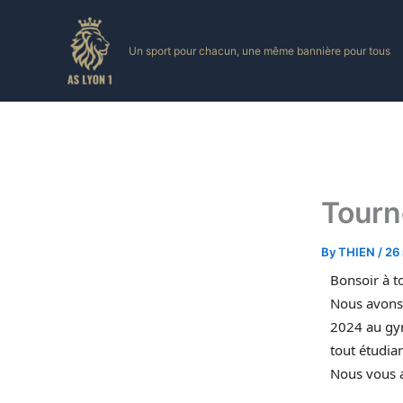
Skip
to
Un sport pour chacun, une même bannière pour tous
content
Tourn
By
THIEN
/
26
Bonsoir à to
Nous avons 
2024 au gy
tout étudia
Nous vous 