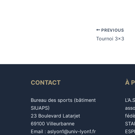
PREVIOUS
Tournoi 3×3
CONTACT
À 
Bureau des sports (bâtiment
L’A.
SIUAPS)
asso
23 Boulevard Latarjet
fédè
69100 Villeurbanne
STAP
Email : aslyon1@univ-lyon1.fr
ESPE