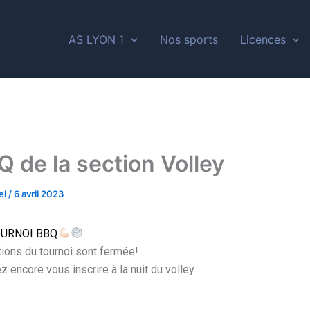
AS LYON 1
Nos sports
Licences
Q de la section Volley
el
/
6 avril 2023
OURNOI BBQ
tions du tournoi sont fermée!
 encore vous inscrire à la nuit du volley.