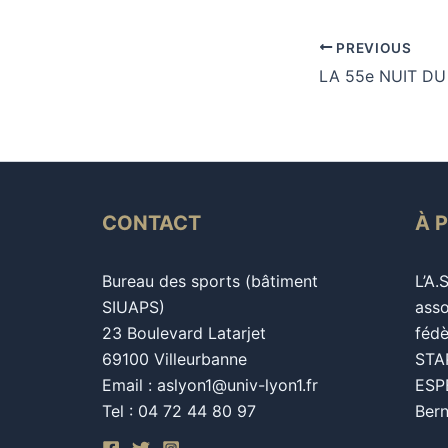
PREVIOUS
LA 55e NUIT DU 
CONTACT
À 
Bureau des sports (bâtiment
L’A.
SIUAPS)
asso
23 Boulevard Latarjet
fédè
69100 Villeurbanne
STAP
Email : aslyon1@univ-lyon1.fr
ESPE
Tel : 04 72 44 80 97
Bern