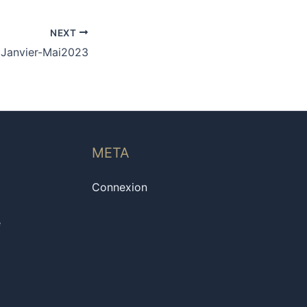
NEXT
 Janvier-Mai2023
META
Connexion
e