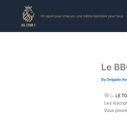
Skip
to
Un sport pour chacun, une même bannière pour tous
content
Le BB
By
Delgado Ax
LE T
Les inscrip
Vous pouvez