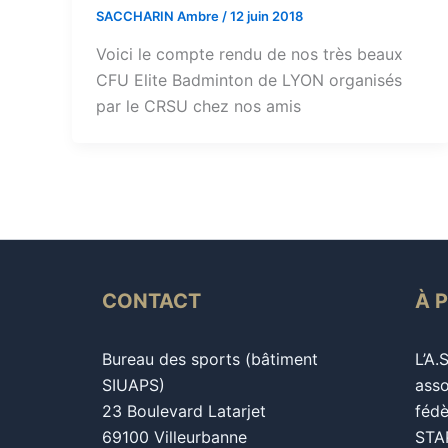
SACCHARIN Ambre
/
12 juin 2018
Voici le compte rendu de nos très beaux
CFU Elite Badminton de LYON organisés
par le CRSU chez nos amis
CONTACT
À 
Bureau des sports (bâtiment
L’A.
SIUAPS)
asso
23 Boulevard Latarjet
fédè
69100 Villeurbanne
STAP