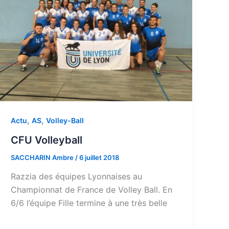
,
,
Actu
AS
Volley-Ball
CFU Volleyball
SACCHARIN Ambre
/
6 juillet 2018
Razzia des équipes Lyonnaises au
Championnat de France de Volley Ball. En
6/6 l’équipe Fille termine à une très belle