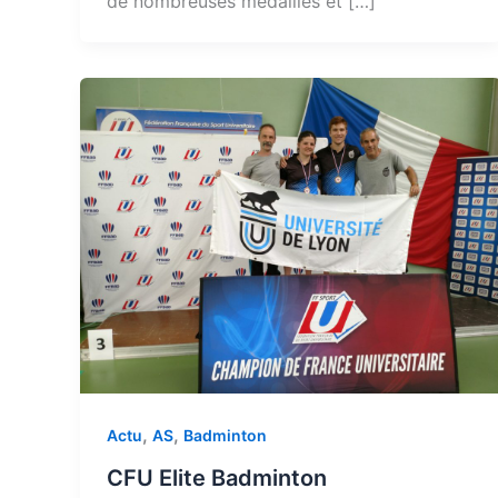
de nombreuses médailles et […]
,
,
Actu
AS
Badminton
CFU Elite Badminton