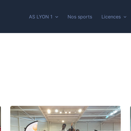
AS LYON 1
Nos sports
Licences