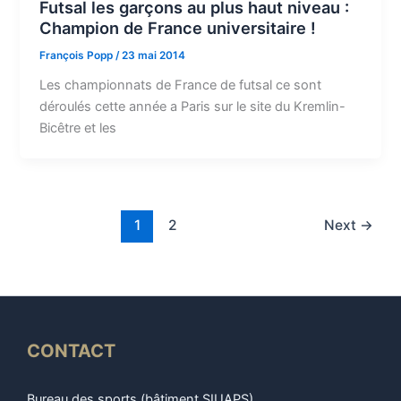
Futsal les garçons au plus haut niveau :
Champion de France universitaire !
François Popp
/
23 mai 2014
Les championnats de France de futsal ce sont
déroulés cette année a Paris sur le site du Kremlin-
Bicêtre et les
1
2
Next
→
CONTACT
Bureau des sports (bâtiment SIUAPS)