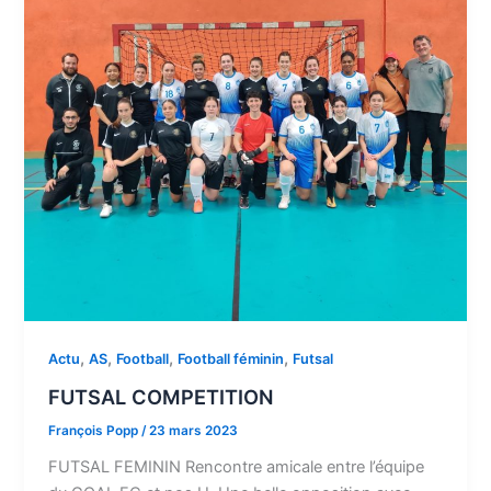
,
,
,
,
Actu
AS
Football
Football féminin
Futsal
FUTSAL COMPETITION
François Popp
/
23 mars 2023
FUTSAL FEMININ Rencontre amicale entre l’équipe