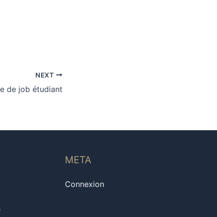
NEXT
re de job étudiant
META
Connexion
e