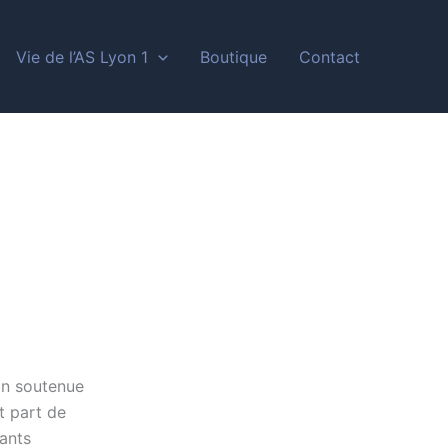
Vie de l’AS Lyon 1
Boutique
Contact
on soutenue
t part de
iants