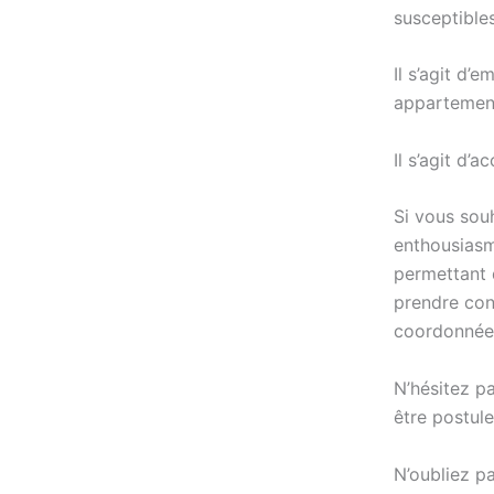
susceptibles
Il s’agit d’
appartemen
Il s’agit d’
Si vous sou
enthousiasm
permettant d
prendre con
coordonnées
N’hésitez p
être postule
N’oubliez p