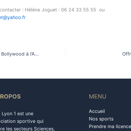
contacter : Hélène Joguet : 06 24 33 55 55 ou
et@yahoo.fr
Nouveau : Danse Bollywood à l’AS LYON 1
Off
PROPOS
MENU
Accueil
S Lyon 1 est une
Nos sports
ciation sportive qui
Prendre ma licenc
re les secteurs Sciences,