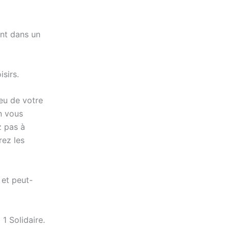
ent dans un
isirs.
eu de votre
n vous
z pas à
ez les
 et peut-
1 Solidaire.