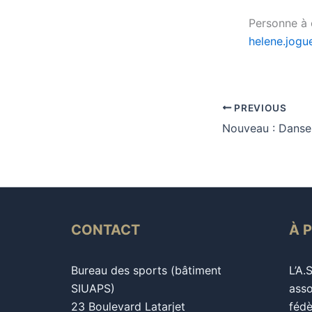
Personne à 
helene.jogu
PREVIOUS
CONTACT
À 
Bureau des sports (bâtiment
L’A.
SIUAPS)
asso
23 Boulevard Latarjet
fédè