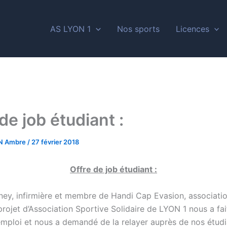
AS LYON 1
Nos sports
Licences
de job étudiant :
N Ambre
/
27 février 2018
Offre de job étudiant :
sney, infirmière et membre de Handi Cap Evasion, associati
rojet d’Association Sportive Solidaire de LYON 1 nous a fai
’emploi et nous a demandé de la relayer auprès de nos étud