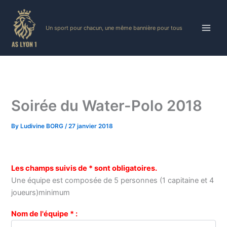
Skip
to
Un sport pour chacun, une même bannière pour tous
content
Soirée du Water-Polo 2018
By
Ludivine BORG
/
27 janvier 2018
Les champs suivis de * sont obligatoires.
Une équipe est composée de 5 personnes (1 capitaine et 4
joueurs)minimum
Nom de l'équipe * :