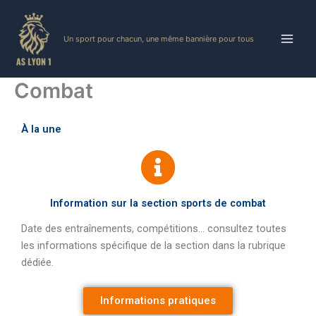
Skip
to
Un sport pour chacun, une même bannière pour tous
content
Combat
À la une
Information sur la section sports de combat
Date des entraînements, compétitions… consultez toutes
les informations spécifique de la section dans la rubrique
dédiée.
Informations pratiques