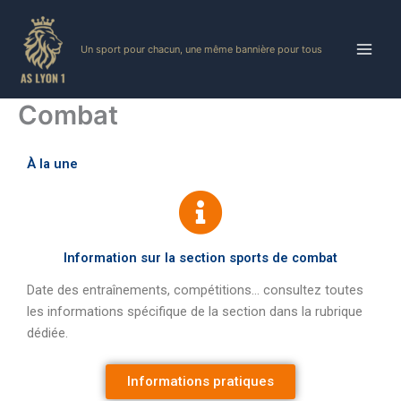
Skip
to
Un sport pour chacun, une même bannière pour tous
content
Combat
À la une
Information sur la section sports de combat
Date des entraînements, compétitions… consultez toutes
les informations spécifique de la section dans la rubrique
dédiée.
Informations pratiques