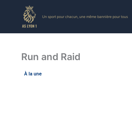
Skip
to
Un sport pour chacun, une même bannière pour tous
content
Run and Raid
À la une