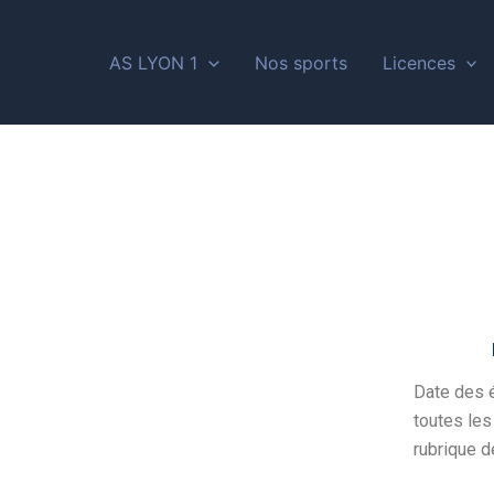
AS LYON 1
Nos sports
Licences
Date des é
toutes les
rubrique d