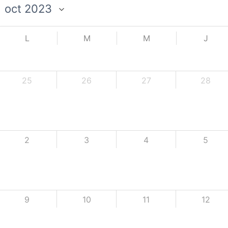
L
M
M
J
25
26
27
28
2
3
4
5
9
10
11
12