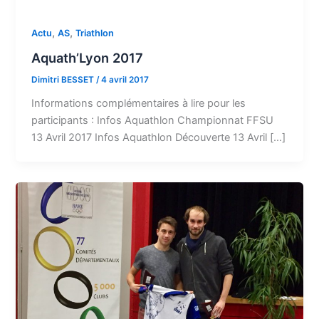
,
,
Actu
AS
Triathlon
Aquath’Lyon 2017
Dimitri BESSET
/
4 avril 2017
Informations complémentaires à lire pour les
participants : Infos Aquathlon Championnat FFSU
13 Avril 2017 Infos Aquathlon Découverte 13 Avril […]