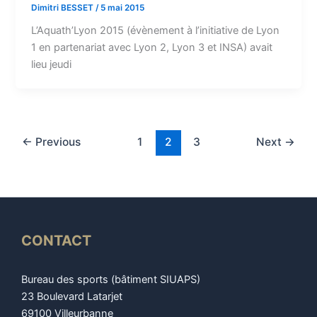
Dimitri BESSET
/
5 mai 2015
L’Aquath’Lyon 2015 (évènement à l’initiative de Lyon
1 en partenariat avec Lyon 2, Lyon 3 et INSA) avait
lieu jeudi
←
Previous
1
2
3
Next
→
CONTACT
Bureau des sports (bâtiment SIUAPS)
23 Boulevard Latarjet
69100 Villeurbanne